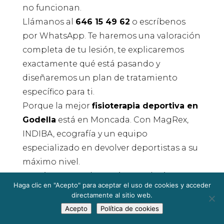
no funcionan.
Llámanos al
646 15 49 62
o escríbenos
por WhatsApp. Te haremos una valoración
completa de tu lesión, te explicaremos
exactamente qué está pasando y
diseñaremos un plan de tratamiento
específico para ti.
Porque la mejor
fisioterapia deportiva en
Godella
está en Moncada. Con MagRex,
INDIBA, ecografía y un equipo
especializado en devolver deportistas a su
máximo nivel.
Y está a menos de 10 minutos de ti.
Haga clic en "Acepto" para aceptar el uso de cookies y acceder
¡Consigue ahora mismo tu cita!
directamente al sitio web.
Acepto
Política de cookies